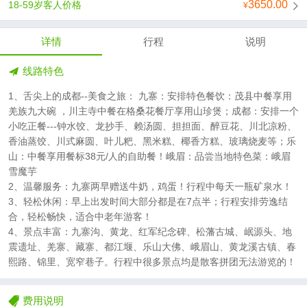
3650.00
18-59岁客人价格
详情
行程
说明
线路特色
1、舌尖上的成都--美食之旅： 九寨：安排特色餐饮：茂县中餐享用
羌族九大碗 ，川主寺中餐在格桑花餐厅享用山珍煲；成都：安排一个
小吃正餐---钟水饺、龙抄手、赖汤圆、担担面、醉豆花、川北凉粉、
香油蒸饺、川式麻圆、叶儿粑、黑米糕、椰香方糕、玻璃烧麦等；乐
山：中餐享用餐标38元/人的自助餐！峨眉：品尝当地特色菜：峨眉
雪魔芋
2、温馨服务：九寨两早赠送牛奶，鸡蛋！行程中每天一瓶矿泉水！
3、轻松休闲：早上出发时间大部分都是在7点半；行程安排劳逸结
合，轻松畅快，适合中老年游客！
4、景点丰富：九寨沟、黄龙、红军纪念碑、松藩古城、岷源头、地
震遗址、羌寨、藏寨、都江堰、乐山大佛、峨眉山、黄龙溪古镇、春
熙路、锦里、宽窄巷子。行程中很多景点均是散客拼团无法游览的！
费用说明