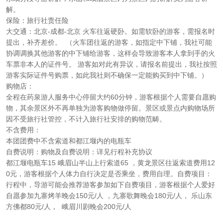
解。
保险：旅行社责任险
大交通：北京-成都-北京 火车往返硬卧。如需软卧的游客，需报名时
提出，补齐差价。 （火车团往返的游客，如指定中下铺，我社可能
协调调换其他游客的中下铺给游客，这样会导致游客本人拿到手的火
车票非本人的证件号。 游客如对此有异议，请报名前提出，我社按照
游客实际证件号购票，如此我社则不确保一定能购买到中下铺。）
购物店：
全程在药泉游人服务中心停留大约60分钟，游客根据个人需要自愿购
物，其余景区外不再单独为游客购物做停留。景区或景点内购物场所
因不受旅行社管控，不计入旅行社安排的购物范畴。
不含费用：
本团团费中不含索道和都江堰内的电瓶车
自费说明：购物及自费说明：详见行程补充协议
都江堰电瓶车15 峨眉山半山上行索道65 ，黄龙景区往返索道费用12
0元，游客根据个人体力自行决定是否乘坐，费用自理。自费项目：
行程中，导游可能会推荐游客参加如下自费项目，游客根据个人爱好
自愿参加九寨烤羊晚会150元/人 ，九寨歌舞晚会180元/人， 乐山东
方佛都80元/人， 峨眉川剧晚会200元/人