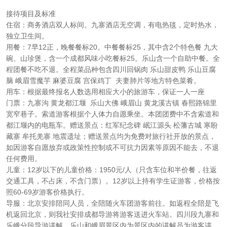
接待项目及标准
住宿：商务酒店双人标间。九寨酒店无空调，有电热毯，定时热水，
独立卫生间。
用餐：7早12正，晚餐餐标20。中餐餐标25，其中含2个特色餐 九大
碗、山珍煲，含一个成都风味小吃餐标25。乐山含一个自助中餐。全
程团餐不吃不退。全程菜品种包含四川回锅肉 乐山甜皮鸭 乐山豆腐
脑 峨眉雪魔芋 麻婆豆腐 宫保鸡丁 夫妻肺片等地方特色菜肴。
用车：根据最终报名人数选用相应大小的旅游车，保证一人一座
门票：九寨沟 黄龙都江堰 乐山大佛 峨眉山 黄龙溪古镇 春熙路锦里
宽窄巷子。索道游客根据个人体力自愿乘坐。本团团费中不含索道和
都江堰内的电瓶车。赠送景点：红军纪念碑 岷江源头 松藩古城 寒盼
藏寨 牟托羌寨 地震遗址；赠送景点均为免费对旅行社开放的景点，
如因游客自愿放弃或政策性控制或不可抗力因素等原因不能去，不退
任何费用。
儿童：12岁以下的儿童价格：1950元/人（只含车位和半价餐，往返
交通工具，不占床，不含门票）。12岁以上持有学生证游客，价格按
照60-69岁游客价格执行。
导服：北京安排陪同人员，全陪随火车团游客前往。如返程全陪是飞
机返回北京，则我社安排成都导游将游客送进火车站。四川段九寨和
乐峨分段导游讲解，乐山和峨眉景区内为景区内的讲解员为游客讲