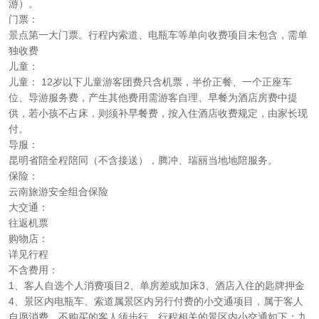
游）。
门票：
景点第一大门票。行程内索道、电瓶车等单向收费项目未包含，需单
独收费
儿童：
儿童： 12岁以下儿童游客团费只含机票，半价正餐、一个正座车
位、导游服务费，产生其他费用需游客自理、早餐为酒店房费中提
供，若小孩不占床，则须补早餐费，按入住酒店收费规定，由家长现
付。
导服：
昆明省陪全程陪同（不含接送），腾冲、瑞丽当地地陪服务。
保险：
云南旅游安全组合保险
大交通：
往返机票
购物店：
详见行程
不含费用：
1、客人自选个人消费项目2、单房差或加床3、酒店入住的匙牌押金
4、景区内电瓶车、索道属景区内另行付费的小交通项目，属于客人
自愿消费，不购买的客人须步行。行程相关的景区内小交通如下：九