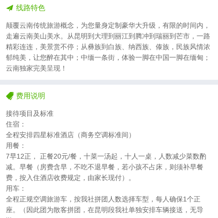
线路特色
颠覆云南传统旅游概念，为您量身定制豪华大升级，有限的时间内，
走遍云南美山美水。从昆明到大理到丽江到腾冲到瑞丽到芒市，一路
精彩连连，美景赏不停；从彝族到白族、纳西族、傣族，民族风情浓
郁纯美，让您醉在其中；中缅一条街，体验一脚在中国一脚在缅甸；
云南独家完美呈现！
费用说明
接待项目及标准
住宿：
全程安排四星标准酒店（商务空调标准间）
用餐：
7早12正， 正餐20元/餐，十菜一汤起，十人一桌，人数减少菜数酌
减。早餐（房费含早，不吃不退早餐，若小孩不占床，则须补早餐
费，按入住酒店收费规定，由家长现付）。
用车：
全程正规空调旅游车，按我社拼团人数选择车型，每人确保1个正
座。（因此团为散客拼团，在昆明段我社单独安排车辆接送，无导