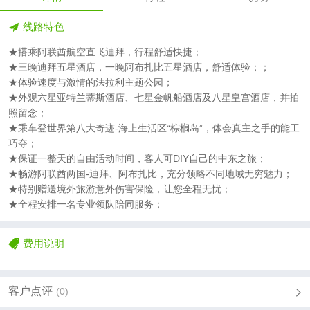
线路特色
★搭乘阿联酋航空直飞迪拜，行程舒适快捷；
★三晚迪拜五星酒店，一晚阿布扎比五星酒店，舒适体验；；
★体验速度与激情的法拉利主题公园；
★外观六星亚特兰蒂斯酒店、七星金帆船酒店及八星皇宫酒店，并拍
照留念；
★乘车登世界第八大奇迹-海上生活区“棕榈岛”，体会真主之手的能工
巧夺；
★保证一整天的自由活动时间，客人可DIY自己的中东之旅；
★畅游阿联酋两国-迪拜、阿布扎比，充分领略不同地域无穷魅力；
★特别赠送境外旅游意外伤害保险，让您全程无忧；
★全程安排一名专业领队陪同服务；
费用说明
客户点评
(0)