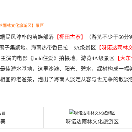
喏达雨林文化旅游区】景区
端民风淳朴的苗族部落
【椰田古寨】
（游览不少于60
离子集聚地、海南热带香巴拉—5A级景区
【呀诺达雨林
主演的电影《hold住爱》拍摄地。游览4A级景区
【大东
最佳潜水基地，这里沙滩、阳光、碧水，绿树构成一幅
淡相宜的老爸茶，泡出了海南人淡定从容与世无争的散淡
古寨
呀诺达雨林文化旅游区