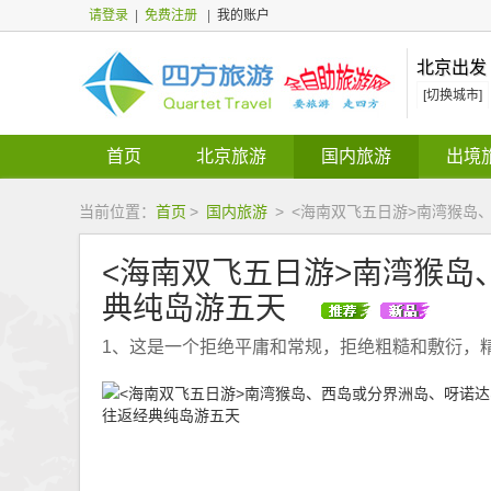
请登录
|
免费注册
|
我的账户
北京出发
[切换城市]
首页
北京旅游
国内旅游
出境
当前位置：
首页
>
国内旅游
>
<海南双飞五日游>南湾猴岛
<海南双飞五日游>南湾猴
典纯岛游五天
1、这是一个拒绝平庸和常规，拒绝粗糙和敷衍，