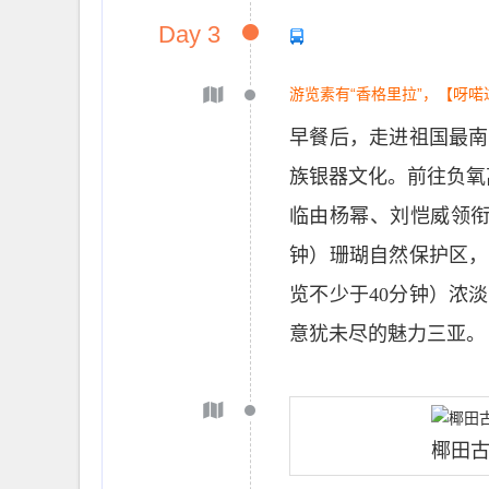
Day 3
游览素有“香格里拉”，【呀
早餐后，走进祖国最南
族银器文化。前往负氧
临由杨幂、刘恺威领衔
钟）珊瑚自然保护区，
览不少于40分钟）浓
意犹未尽的魅力三亚。
椰田