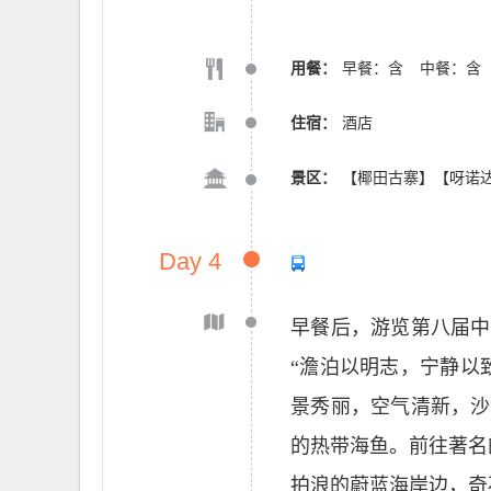
用餐：
早餐：含
中餐：含
住宿：
酒店
景区：
【椰田古寨】【呀诺
Day 4
早餐后，游览第八届中
“澹泊以明志，宁静以
景秀丽，空气清新，沙
的热带海鱼。前往著名
拍浪的蔚蓝海岸边，奇