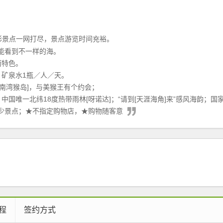
彩景点一网打尽，景点游览时间充裕。
能看到不一样的海。
而特色。
、矿泉水1瓶／人／天。
[南湾猴岛]，与美猴王有个约会；
国唯一北纬18度热带雨林[呀诺达]；“请到[天涯海角]来”感风海韵；国家
少景点；★不指定购物店，★购物随客意
程
签约方式