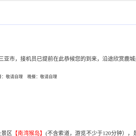
”三亚市，接机员已提前在此恭候您的到来，沿途欣赏鹿
餐：敬请自理
晚餐：敬请自理
级景区
【南湾猴岛】
(不含索道，游览不少于120分钟）