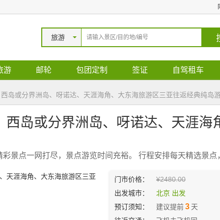
旅游
旅游
邮轮
包团定制
签证
自驾租车
、西岛或分界洲岛、呀诺达、天涯海角、大东海旅游区三亚往返经典纯岛
岛、西岛或分界洲岛、呀诺达、天涯海
精彩景点一网打尽，景点游览时间充裕。 行程安排每天精选景点
门市价格：
¥2480.00
出发城市：
北京 出发
3
预订须知：
建议提前
天