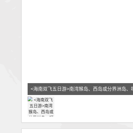
<海南双飞五日游>南湾猴岛、西岛或分界洲岛、
旅游区三亚往返经典纯岛游五天