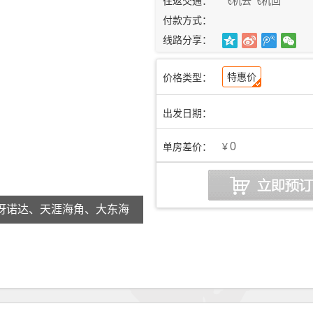
往返交通：
飞机去飞机回
付款方式：
线路分享：
特惠价
价格类型：
出发日期：
0
单房差价：
¥
呀诺达、天涯海角、大东海