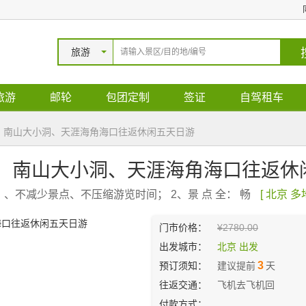
旅游
旅游
邮轮
包团定制
签证
自驾租车
、南山大小洞、天涯海角海口往返休闲五天日游
园、南山大小洞、天涯海角海口往返
、不减少景点、不压缩游览时间； 2、景 点 全： 畅
[ 北京 
门市价格：
¥2780.00
出发城市：
北京 出发
3
预订须知：
建议提前
天
往返交通：
飞机去飞机回
付款方式：