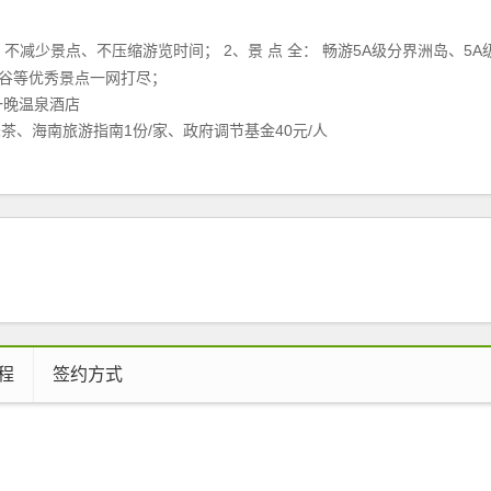
减少景点、不压缩游览时间； 2、景 点 全： 畅游5A级分界洲岛、5A
瑰谷等优秀景点一网打尽；
一晚温泉酒店
茶、海南旅游指南1份/家、政府调节基金40元/人
程
签约方式