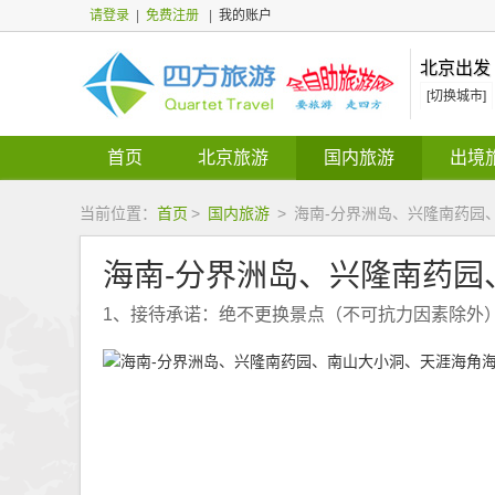
请登录
|
免费注册
|
我的账户
北京出发
[切换城市]
首页
北京旅游
国内旅游
出境
当前位置：
首页
>
国内旅游
>
海南-分界洲岛、兴隆南药园
海南-分界洲岛、兴隆南药
1、接待承诺：绝不更换景点（不可抗力因素除外）