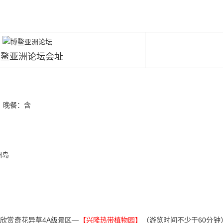
博鳌亚洲论坛会址
晚餐：含
洲岛
欣赏奇花异草4A级景区—
【兴隆热带植物园】
（游览时间不少于60分