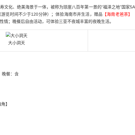
寿文化、绝美海景于一体，被称为琼崖八百年第一景的“福泽之地”国家5
（游览时间不少于120分钟）；体验海南市井生活，赠品
【海南老爸茶】
性情；晚餐后自由活动，可体验三亚不夜城丰富的夜晚生活。
大小洞天
晚餐：含
海角】