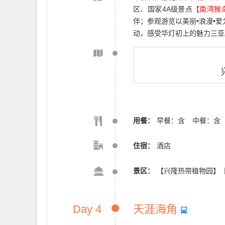
区、国家4A级景点
【南湾猴
伴；参观游览以美丽•浪漫•
动，感受华灯初上的魅力三亚
用餐：
早餐：含
中餐：含
住宿：
酒店
景区：
【兴隆热带植物园】
Day 4
天涯海角