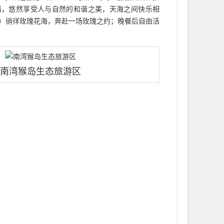
风情，悠然享受人与自然的和谐之美，天海之间快乐相
钟）徜徉玫瑰花海，奔赴一场玫瑰之约；晚餐后自由活
南湾猴岛生态旅游区