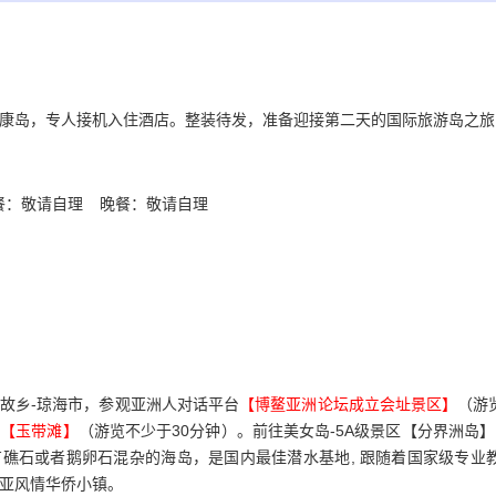
康岛，专人接机入住酒店。整装待发，准备迎接第二天的国际旅游岛之旅
餐：敬请自理
晚餐：敬请自理
故乡-琼海市，参观亚洲人对话平台
【博鳌亚洲论坛成立会址景区】
（游
－
【玉带滩】
（游览不少于30分钟）。前往美女岛-5A级景区【分界洲岛
礁石或者鹅卵石混杂的海岛，是国内最佳潜水基地, 跟随着国家级专业
亚风情华侨小镇。