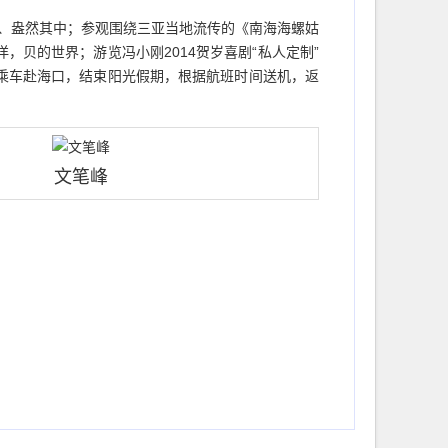
戏、盎然其中；参观围绕三亚当地流传的《南海海螺姑
，贝的世界；游览冯小刚2014贺岁喜剧“私人定制”
；乘车赴海口，结束阳光假期，根据航班时间送机，返
文笔峰