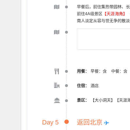
早餐后，前往集热带园林、长
前往4A级景区
【天涯海角】
南人淡定从容与世无争的散淡
用餐：
早餐：含
中餐：含
住宿：
酒店
景区：
【大小洞天】【天涯
Day 5
返回北京