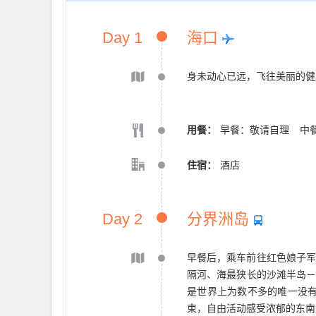
Day 1
海口
身未动心已远，飞往美丽的健
用餐：
早餐：敬请自理
中
住宿：
酒店
Day 2
分界洲岛
早餐后，乘车前往红色娘子军
隔河、海最狭长的沙滩半岛
是世界上为数不多的唯一没有
束，自由活动感受浓郁的东南