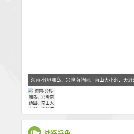
海南-分界洲岛、兴隆南药园、南山大小洞、天涯
线路特色