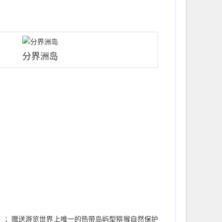
分界洲岛
钟）；赠送游览世界上唯一的热带岛屿型猕猴自然保护