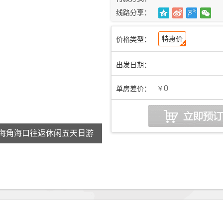
线路分享：
特惠价
价格类型：
出发日期：
0
单房差价：
¥
海角海口往返休闲五天日游