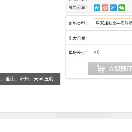
线路分享：
皇家加勒比—海洋航
价格类型：
出发日期：
0
单房差价：
¥
津、釜山、济州、天津 五晚