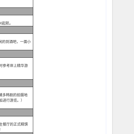
0起航。
闲的到酒吧，一面小
时参考岸上精华游
是诸多韩剧的拍摄地
船进行游览。）
主餐厅的正式精馔
！