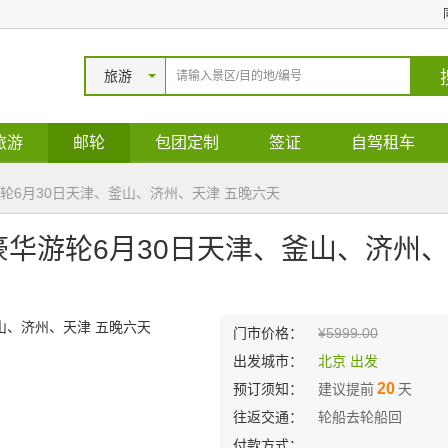
旅游
旅游
邮轮
包团定制
签证
自驾租车
轮6月30日天津、釜山、济州、天津 五晚六天
豪华游轮6月30日天津、釜山、济州
门市价格：
¥5999.00
出发城市：
北京 出发
20
预订须知：
建议提前
天
往返交通：
轮船去轮船回
付款方式：