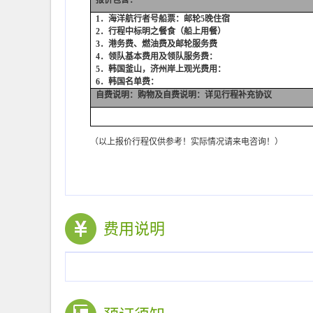
报价包含：
1
．海洋航行者号船票：邮轮5晚住宿
2
．行程中标明之餐食（船上用餐）
3
．港务费、燃油费及邮轮服务费
4
．领队基本费用及领队服务费：
5
．韩国釜山，济州岸上观光费用：
6
．韩国名单费：
自费说明：购物及自费说明：详见行程补充协议
（以上报价行程仅供参考！实际情况请来电咨询！）
费用说明