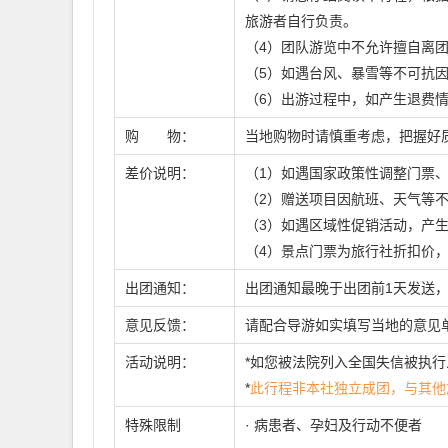
旅游者自行负责。
（4）团队游览中不允许擅自离
（5）如遇台风、暴雪等不可抗
（6）出游过程中，如产生退费
购 物：
当地购物时请慎重考虑，把握好
差价说明：
（1）如遇国家政策性调整门票
（2）赠送项目因航班、天气等
（3）如遇区域性促销活动，产
（4）景点门票为旅行社折扣价
出团通知：
出团通知最晚于出团前1天发送
意见反馈：
请配合导游如实填写当地的意见
活动说明：
*如您被法院列入全国失信被执
*
此行程非本社独立成团，与其他
特殊限制
· 病患者、孕妇及行动不便者