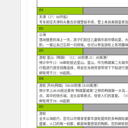
D1
天津（17：00开船）
专车前往天津码头集合办理登船手续，登上来自美国皇家加勒
D2
公海
悠闲惬意的海上一天，孩子们前往儿童俱乐部尽情玩耍，大
酌，一面让自己忘却一切烦恼。也可以参加游轮上各项趣
D3
游轮 釜山（韩国）（12：00到港-21：00离港）
预计中午12：00邮轮抵达釜山。釜山，作为韩国第二大
行程进行游览线路选择，将会在当地导游带领下下船进行
邮轮将于21：00起航。
D4
游轮 济州(韩国)（08:00到港-18:00离港）
预计早上08:00抵达素有“韩国夏威夷”之称的韩国第一
点，其中的快乐城、龙头岩等景点，倍受人们的喜爱。（
邮轮将于18：00起航
D5
游轮
全天公海航行，您可以尽情享受豪华游轮提供的多种国际
盛宴，入口的每一刹那，都是味蕾感官的陶醉。您的邮轮