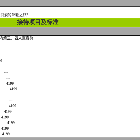
您浪漫的邮轮之旅！
接待项目及标准
三、四人直客价
9
---
--
---
4199
 4199
--
 ---
 4199
199
199
4199
199
199