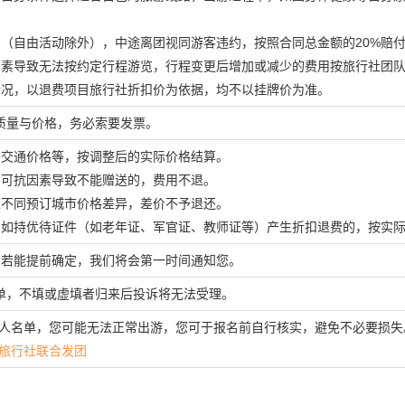
团（自由活动除外），中途离团视同游客违约，按照合同总金额的20%赔
因素导致无法按约定行程游览，行程变更后增加或减少的费用按旅行社团
情况，以退费项目旅行社折扣价为依据，均不以挂牌价为准。
质量与价格，务必索要发票。
、交通价格等，按调整后的实际价格结算。
不可抗因素导致不能赠送的，费用不退。
生不同预订城市价格差异，差价不予退还。
，如持优待证件（如老年证、军官证、教师证等）产生折扣退费的，按实
，若能提前确定，我们将会第一时间通知您。
单，不填或虚填者归来后投诉将无法受理。
行人名单，您可能无法正常出游，您可于报名前自行核实，避免不必要损失
旅行社联合发团