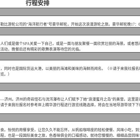
行程安排
比游轮公司的“海洋航行者”号豪华邮轮，开始这次浪漫游轮之旅。豪华邮轮晚17：0
人们或是做个SPA关爱一下自己，或是一面与朋友聚餐一面欣赏壮丽的海景。或者悠
味活动，晚餐后还有精彩的歌舞表演等待您的光临。
城市，同时也是国际货运大港，以美丽的海滩和美味的海鲜而闻名。（※请于来我社报名
游览。）
大岛——济州。济州的奇岩怪石与流泻瀑布让人们赋予了她“浪漫蜜月之岛”的美誉。这里
※请于来我社报名时参考岸上精华游行程进行游览线路选择，将会在当地导游带领下下
美食。怡悦的用餐享受，让您久久不能忘怀。从帆船咖啡座的轻松便餐、风味小吃，到
航程，也是一段国际美食之旅，色香味俱全的口福感动，就待您慢慢的、细细品尝回味