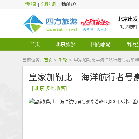
请登录
|
免费注册
|
我的账户
北京出发
[切换城市]
首页
北京旅游
国内旅游
出境
当前位置：
首页
>
邮轮
>
皇家加勒比—海洋航行者号豪华游
皇家加勒比—海洋航行者号
[ 北京 多地收客]