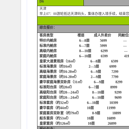
D6
天津
早上07：00游轮抵达天津码头，集体办理入境手续，结束
综合报价：
客房类型 楼层 成人外卖价 同舱位内第
特价内舱房 6—8层 5699 ---
标准内舱房 6—7层 5999 ---
高级内舱房 8—10层 6299 ---
家庭内舱房 6—10层 6599 419
皇家大道景观房（16㎡） 6—8层 6599 
标准海景房（约16㎡） 2—3层 6999 -
高级海景房（约16-20㎡） 6—9层 7299 
家庭海景房（约16-20㎡） 2—9层 7799 
豪华家庭海景双卧房（31㎡） 6—9层 8299
标准阳台房（约20㎡） 6—7层 8999 -
高级阳台房（约20—24㎡） 8—10层 9299
家庭阳台房（约20—24㎡） 6—10层 9699
标准套房（约32㎡） 6—10层 10399 4
豪华套房（约44㎡） 10层 11999 4
家庭套房双卧室（约79㎡） 8-9层 18899 
船东套房（约53㎡） 10层 16899 4
皇家套房（约126㎡） 10层 26899 4