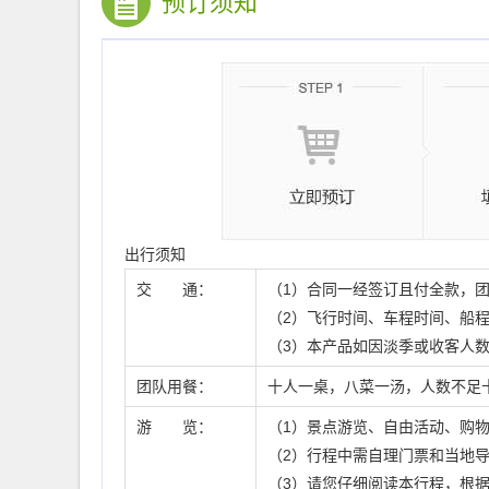
预订须知
出行须知
交 通：
（1）合同一经签订且付全款，
（2）飞行时间、车程时间、船
（3）本产品如因淡季或收客人
团队用餐：
十人一桌，八菜一汤，人数不足
游 览：
（1）景点游览、自由活动、购
（2）行程中需自理门票和当地
（3）请您仔细阅读本行程，根