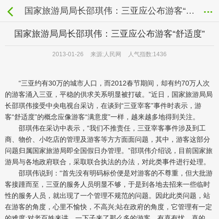
国家旅游局局长邵琪伟：三亚应公布游客“舒适度”
国家旅游局局长邵琪伟：三亚应公布游客“舒适度”
2013-01-26
来源:人民网
人气指数:1436
“
三亚
约有30万的城市人口，而2012春节期间，却有约70万人次
的游客涌入三亚，平稳的供求关系明显被打破。”近日，国家
旅游
局局
长邵琪伟接受中央电视台采访，在谈到“三亚宰客”事件时表示，游
客“舒适度”的概念应像游客“满意度”一样，越来越多地得到关注。
邵琪伟在采访中表示，“我们不推责任，三亚宰客事件涉及到工
商、物价、小吃店的管理及游客等方方面面问题，其中，游客这部分
问题归属国家旅游局即全国假日办管理。”邵琪伟介绍说，目前国家旅
游局与各地政府联合，采取联合执法的办法，对此类事件进行处理。
邵琪伟说到：“首先没有明码标价便是对游客的不尊重，但大批游
客接踵而至，三亚的服务人员明显不够，于是到各地去招来一些临时
性的服务人员，就出现了一个管理不规范的问题。因此此类问题，站
在游客的角度，心里不愉快，不高兴;站在政府的角度，它管理有一定
的难度;对老百姓来讲，一下子来了那么多的游客，有喜有忧，喜的，