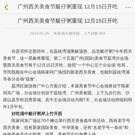
广州西关美食节艇仔粥重现 12月15日开吃
广州西关美食节艇仔粥重现 12月15日开吃
2013-01-26
来源:南方都市报
人气指数:904
你是否怀念那些年，在荔枝湾涌乘艇荡悠、品尝艇仔粥?今年西关
美食节，这一景象将重现。第二十五届广州(国际)美食节荔湾分会场
暨西关美食节将于12月15日开吃，按照“一个中心五个分会场”布局，
市民既能在中心会场陈家祠广场找到新老西关美食，也能到荔枝湾涌
等各分会场“揾食”。
荔湾区
旅游
推广中心方面介绍，本届美食节中心会场将设于陈家
祠东广场，分会场分别设于荔枝湾、广州美食园、上下九步行街、沙
面以及芳村启秀茶城。其中主会场活动为期7天，分会场活动持续到明
年1月中旬。
好吃涌中艇仔粥岸上竹升面
陈家祠东广场近70个摊位举行西关美食嘉年华活动，既有老字号
西关美食，也有新派国际美食、中华美食，还有“名老字号一条街”和
岭南美食手信大联展。据悉，美食节实行免费入场。