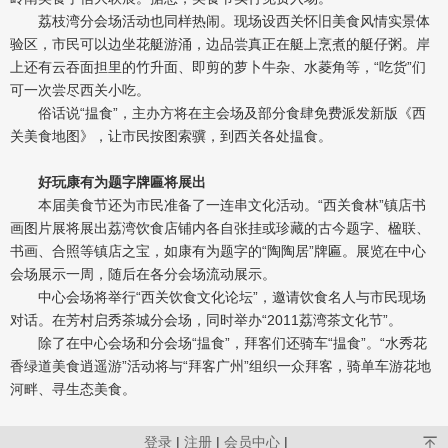
荔枝湾分会场活动也同样热闹。现场设西关怀旧美食风情实景体
验区，市民可以边坐花艇游涌，边品尝真正在艇上烹煮的艇仔粥。岸
上还有云吞面担里的竹升面、即剪的萝卜牛杂、水菱角等，“吃货”们
可一次尝尽西关小吃。
俗话说“揾食”，主办方将在主会场及部分食肆免费派发新版《西
关美食地图》，让市民按图索骥，到西关各处揾食。
好玩康有为题字牌匾将展出
本届美食节还为市民准备了一连串文化活动。“西关食林”镇店书
画图片展将展出荔湾饮食店铺内各自张挂或珍藏的古今题字、楹联、
书画、合照等镇店之宝，如康有为题字的“陶陶居”牌匾。展览在中心
会场展示一周，随后在各分会场流动展示。
中心会场将举行“西关饮食文化论坛”，邀请饮食名人与市民现场
对话。在芳村启秀茶城分会场，同时举办“2011荔湾茶文化节”。
除了在中心会场和分会场“揾食”，拜客们还骑车“揾食”。“水秀花
香绿道美食逍遥游”活动将与“拜客广州”组织一众拜客，骑单车游花地
河畔、寻生态美食。
登录
|
注册
|
会员中心
|