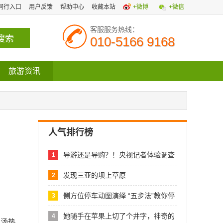
同行入口
用户反馈
帮助中心
收藏本站
+微博
+微信
客服服务热线：
010-5166 9168
旅游资讯
人气排行榜
导游还是导购？！央视记者体验调查
1
“超
发现三亚的坝上草原
2
侧方位停车动图演绎 “五步法”教你停
3
她随手在苹果上切了个井字，神奇的
4
泡汤热