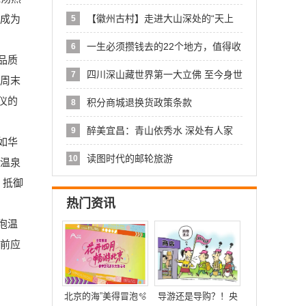
一幕
汤成为
【徽州古村】走进大山深处的“天上
5
人家
一生必须攒钱去的22个地方，值得收
6
品质
藏
四川深山藏世界第一大立佛 至今身世
7
在周末
是
仪的
积分商城退换货政策条款
8
醉美宜昌：青山依秀水 深处有人家
9
如华
读图时代的邮轮旅游
10
把温泉
，抵御
热门资讯
泡温
泉前应
北京的海”美得冒泡🫧
导游还是导购？！央