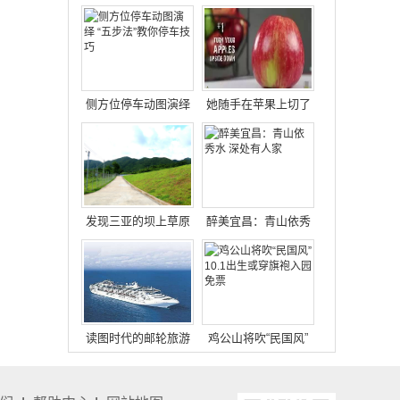
还有青山繁花！
视记者体验调查“超低
价”旅游团
侧方位停车动图演绎
她随手在苹果上切了
“五步法”教你停车技巧
个井字，神奇的一幕
发生了...
发现三亚的坝上草原
醉美宜昌：青山依秀
水 深处有人家
读图时代的邮轮旅游
鸡公山将吹“民国风”
10.1出生或穿旗袍入
园免票