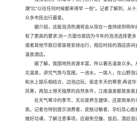
潮”比“以往任何时候都来得早 一些”。记者了解到，
众多市民出行最爱。
据介绍，这股泡汤热潮将会从现在一直持续到明年四
有了更高的要求;另一方面也是因为今年的泡汤选择更
或者其他节假日很容易安排出行，相应时段的酒店房间
温泉酒店。
据了解，我国地热资源丰富，所以著名温泉众多。从
北温泉，讲究气势与氛围，一池水，一拨人，在山野泡
和水上娱乐相结合，边泡边玩，驱走冬天的寒意;再说华
风寒，再加上得天独厚的自然条件，江南温泉都是泉美
在天气寒冷的季节，无论是养生健体，还是简单的寻
泉。记者也特别提示消费者，皮肤过敏者、孕妇及心脏
做好功课，了解注意事项，应避免空腹、饭后、酒后泡