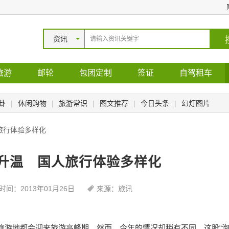
资讯
旅游
邮轮
包团定制
签证
自驾租车
卦
|
休闲购物
|
旅游常识
|
图文推荐
|
今日头条
|
幻灯图片
旅行体验多样化
升温 国人旅行体验多样化
时间：2013年01月26日
来源：旅讯
旅游
地都会迎来旅游高峰期，然而，今年的情况却稍有不同，这股“