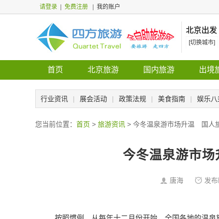
请登录
|
免费注册
|
我的账户
北京出发
[切换城市]
首页
北京旅游
国内旅游
出境
行业资讯
|
展会活动
|
政策法规
|
美食指南
|
娱乐八
您当前位置：
首页
>
旅游资讯
> 今冬温泉游市场升温 国人
今冬温泉游市场
唐海
发布
按照惯例，从每年十二月份开始，全国各地的
温泉