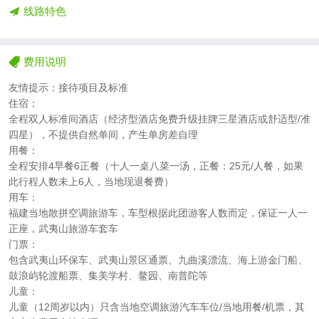
线路特色
费用说明
友情提示：接待项目及标准
住宿：
全程双人标准间酒店（经济型酒店免费升级挂牌三星酒店或舒适型/准
四星），不提供自然单间，产生单房差自理
用餐：
全程安排4早餐6正餐（十人一桌八菜一汤，正餐：25元/人餐，如果
此行程人数未上6人，当地现退餐费）
用车：
福建当地散拼空调旅游车，车型根据此团游客人数而定，保证一人一
正座，武夷山旅游车套车
门票：
包含武夷山环保车、武夷山景区通票、九曲溪漂流、海上游金门船、
鼓浪屿轮渡船票、集美学村、鳌园、南普陀等
儿童：
儿童（12周岁以内）只含当地空调旅游汽车车位/当地用餐/机票，其