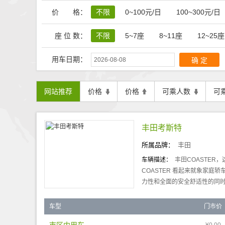
价 格：
不限
0~100元/日
100~300元/日
座 位 数：
不限
5~7座
8~11座
12~25座
用车日期：
网站推荐
价格
价格
可乘人数
可
丰田考斯特
所属品牌：
丰田
车辆描述：
丰田COASTER
COASTER 看起来就象家庭
力性和全面的安全舒适性的同时，
车型
门市价