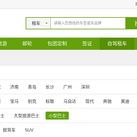
租车
旅游
邮轮
包团定制
签证
自驾租车
庆
济南
青岛
长沙
广州
深圳
菱
宝马
别克
标致
马自达
现代
奔驰
奥迪
巴士
大型旅游巴士
小型巴士
掀背车
SUV