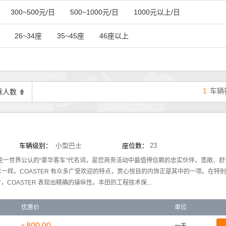
300~500元/日
500~1000元/日
1000元以上/日
26~34座
35~45座
46座以上
1
车辆
乘人数
车辆级别：
小型巴士
座位数：
23
，这一世界公认的“豪华客车”代名词，是您商务活动中最值得信赖的忠实伙伴。宽敞、
轿车一样。COASTER 有众多广受欢迎的特点，赏心悦目的内饰正是其中的一项。在特
COASTER 表现出精确的操纵性。丰田的工程技术保...
优惠价
单位
800.00