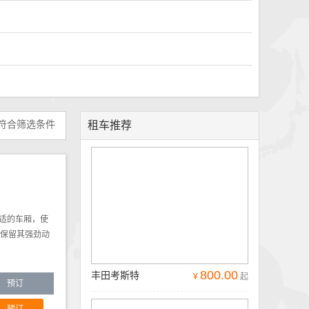
符合筛选条件
租车推荐
舒适的车厢，使
别保留其强劲动
800.00
丰田考斯特
¥
起
预订