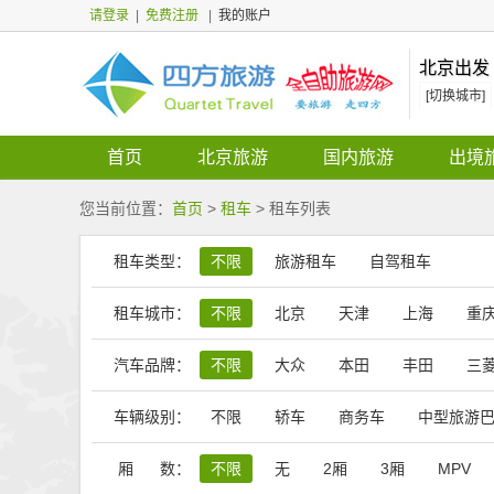
请登录
|
免费注册
|
我的账户
北京出发
[切换城市]
首页
北京旅游
国内旅游
出境
您当前位置：
首页
>
租车
> 租车列表
租车类型：
不限
旅游租车
自驾租车
租车城市：
不限
北京
天津
上海
重
汽车品牌：
不限
大众
本田
丰田
三
比亚迪
长城汽车
风行汽车
车辆级别：
不限
轿车
商务车
中型旅游
厢 数：
不限
无
2厢
3厢
MPV